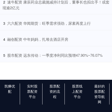
​速牛配资 康辰药业总裁抛减持计划后，董事长也拟出手！或套
2
现逾2亿元
​六六配资 华闻期货：旺季需求强劲，尿素再度上行
3
​融创配资 中年妈妈，扎堆去酒店开房
4
​股市配资 远东传动：一季度净利同比预增47.90%~76.07%
5
凯狮优
实时股
股票配
股票线
最好的
配
票配资
资的流
上配资
股票配
平台
程
平台
资导航
网