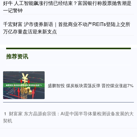
好牛 人工智能飙涨行情已经结束？富国银行称股票抛售潮是
一记警钟
千宏财富 沪市债券新语｜首批商业不动产REITs登陆上交所
万亿存量盘活迎来新支点
推荐资讯
盛鹏智投 煤炭板块震荡反弹 晋控煤业涨超7%
​财富家 东方晶源俞宗强：AI是中国半导体量检测设备发展的大
1
契机