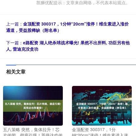
凯狮优配提示：文章来自网络，不代表本站观点。
上一篇：
金顶配资 300317，1分钟“20cm”涨停！维生素进入涨价
通道，受益股稀缺（附名单）
下一篇：
e路配资 湖人绝杀球战术曝光! 果然不出所料, 功臣另有他
人, 雷迪克没贪功
相关文章
五八策略 突然，集体拉升！芯
金顶配资 300317，1分
片传闻，彻底引爆！英伟达也传
钟“20cm”涨停！维生素进入涨