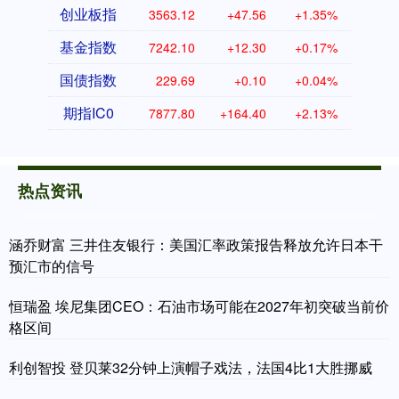
创业板指
3563.12
+47.56
+1.35%
基金指数
7242.10
+12.30
+0.17%
国债指数
229.69
+0.10
+0.04%
期指IC0
7877.80
+164.40
+2.13%
热点资讯
涵乔财富 三井住友银行：美国汇率政策报告释放允许日本干
预汇市的信号
恒瑞盈 埃尼集团CEO：石油市场可能在2027年初突破当前价
格区间
利创智投 登贝莱32分钟上演帽子戏法，法国4比1大胜挪威