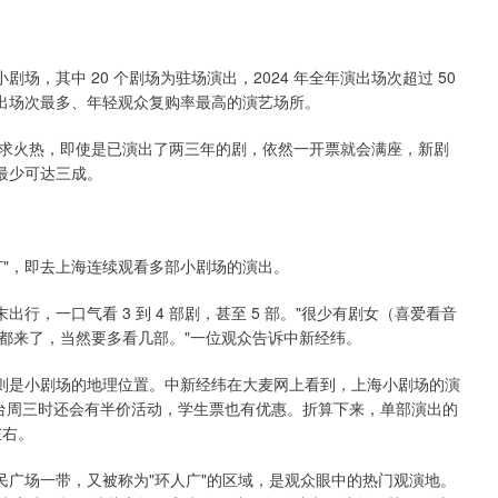
场，其中 20 个剧场为驻场演出，2024 年全年演出场次超过 50
、演出场次最多、年轻观众复购率最高的演艺场所。
求火热，即使是已演出了两三年的剧，依然一开票就会满座，新剧
最少可达三成。
打"，即去上海连续观看多部小剧场的演出。
行，一口气看 3 到 4 部剧，甚至 5 部。"很少有剧女（喜爱看音
都来了，当然要多看几部。"一位观众告诉中新经纬。
面则是小剧场的地理位置。中新经纬在大麦网上看到，上海小剧场的演
，购票平台周三时还会有半价活动，学生票也有优惠。折算下来，单部演出的
左右。
民广场一带，又被称为"环人广"的区域，是观众眼中的热门观演地。