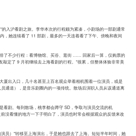
走"的入沪看剧之旅。李华本次的行程颇为紧凑，小剧场的一部剧通常
一周内，她连续看了 11 部剧，最多的一天连着看了下午、傍晚和夜间
排了不少行程：看博物馆、买谷、逛街 …… 回家后一算，仅购票的
好友敲定了 9 月初继续去上海看剧的行程。"很累，但整体体验非常美
大厦出入口，几十名甚至上百名观众举着相机围着一位演员，或是
or 职人员通道），是音乐剧圈内的一项传统。散场后演职人员从该通道离
是看剧。每到散场，桃李都会蹲守 SD，争取与演员交流的机
之前没看懂的地方一下子明白了，演员也时常会根据观众的反馈来改
的演员）"转移至上海演出，于是她也跟去了上海。短短半年时间，她