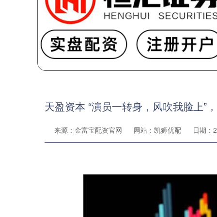
天盈资本 “演员一转身，风吹我脸上”
来源：金富宝配资官网
网站：凯狮优配
日期：202