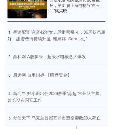
旺源配资 杨紫成首位90后视
后，第31届上海电视节“白玉
兰”奖揭晓
​星速配资 谢贤42岁女儿孕肚照曝光，36周状态超
1
好，甜蜜恋情持续升温_谢婷婷_Sara_照片
​鼎和网 A股飘绿，超级水电概念大爆发
2
​启远网 自用指标-【暗盘资金】
3
​新巧牛 郑小田出任2026赛季“苏超”常州队主帅,
4
曾长期在国安工作
​鼎信天下 乌克兰首都基辅市遭空袭致23人死亡
5