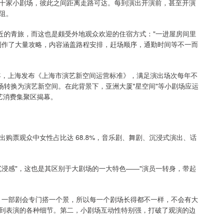
十家小剧场，彼此之间距离走路可达。每到演出开演前，甚至开演
阻。
近的青旅，而这也是颇受外地观众欢迎的住宿方式："一进屋房间里
制作了大量攻略，内容涵盖路程安排，赶场顺序，通勤时间等不一而
9 年，上海发布《上海市演艺新空间运营标准》，满足演出场次每年不
剧场转换为演艺新空间。在此背景下，亚洲大厦"星空间"等小剧场应运
演艺消费集聚区揭幕。
购票观众中女性占比达 68.8%，音乐剧、舞剧、沉浸式演出、话
浸感"，这也是其区别于大剧场的一大特色——"演员一转身，带起
。一部剧会专门搭一个景，所以每一个剧场长得都不一样，不会有大
到表演的各种细节。第二，小剧场互动性特别强，打破了观演的边