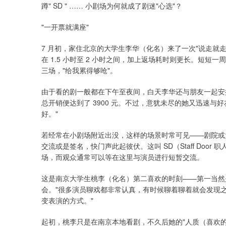
蹲" SD " …… 小剧场为何就成了剧迷"心选"？
"一开票就满座"
7 月初，家住北京的大学生李华（化名）来了一次"说走就
在 1.5 小时至 2 小时之间，加上返场耗时则更长。短短
三场，"给我累得够呛"。
由于看的剧一般都在下午至夜间，白天李华还与朋友一起安
总开销便达到了 3900 元。不过，意犹未尽的她又迅速与
好。"
若经常在小剧场附近出没，这样的场景时常可见——剧院或
交流或是签名，快门声此起彼伏。这叫 SD（Staff Do
场，而观众通常可以等在这里与演员进行短暂交流。
这是南京大学生桃李（化名）第二喜欢的时刻——第一当然
会。"很多演员聊戏都非常认真，有时候聊着聊着就会发现
变表演的方式。"
起初，桃李只是在南京本地看剧，不久后她的"人质（喜欢