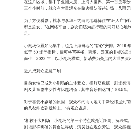
在这片区域，集中了亚洲大厦、上海大世界、第一百货等数
三个小时前，就会有大量观众在路边排队等待进场，风雨无
为了方便看剧，桃李与李华不约而同地选择住在"环人广"附
都是剧女。"在网络平台，剧女们还为赶行程的同好贴心地
足。
小剧场位置如此集中，也是上海当地的"有心"安排。201
低于 50 场等指标，便可将写字楼、商场、园区的非标准
而生。2023 年，以小剧场模式、新消费为亮点的大世界
近六成观众愿意二刷
目前女性已成为小剧场的主体受众。据灯塔数据，剧场类演出
剧及儿童剧中女性占比超均值，其中音乐剧达到了 88.5%。
对于喜爱小剧场的原因，观众不约而同地向中新经纬提到"沉
的风都能吹到我脸上。"有观众说道。
"相较于大剧场，小剧场的第一个特点就是近距离、沉浸式
剧场那样明确的舞台边界线，演员就在观众旁边，观众能看