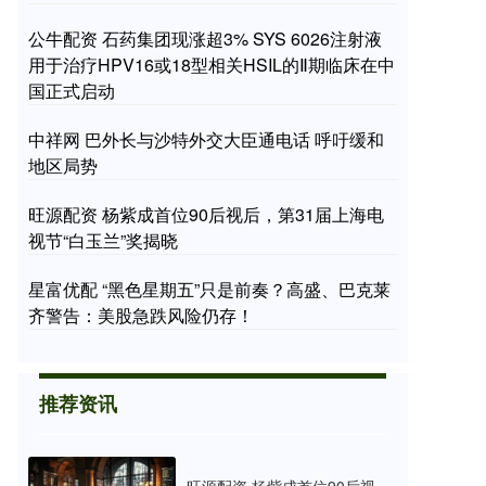
公牛配资 石药集团现涨超3% SYS 6026注射液
用于治疗HPV16或18型相关HSIL的Ⅱ期临床在中
国正式启动
中祥网 巴外长与沙特外交大臣通电话 呼吁缓和
地区局势
旺源配资 杨紫成首位90后视后，第31届上海电
视节“白玉兰”奖揭晓
星富优配 “黑色星期五”只是前奏？高盛、巴克莱
齐警告：美股急跌风险仍存！
推荐资讯