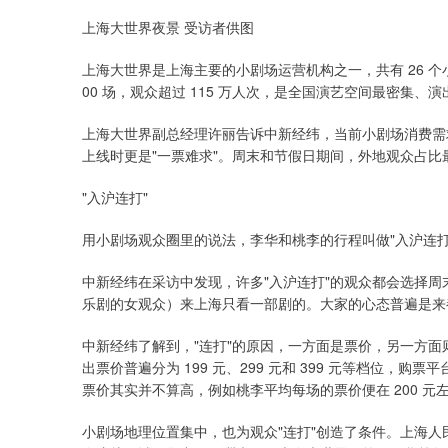
上海大世界夜景 受访者供图
上海大世界是上海主要的小剧场运营机构之一，共有 26 个小剧
00 场，观众超过 115 万人次，是全国演艺空间最密集
上海大世界副总经理许丽告诉中新经纬，当前小剧场消费需
上线时更是"一票难求"。周末和节假日期间，外地观众占比
"入沪连打"
用小剧场观众圈里的说法，李华和桃李的行程叫做"入沪连
中新经纬在采访中发现，许多"入沪连打"的观众都会选择周末出
乐剧的女观众）来上海只看一部剧的。大家的心态普遍是来
中新经纬了解到，"连打"的原因，一方面是票价，另一方
出票价普遍分为 199 元、299 元和 399 元等档位
票价其实并不算高，例如桃李平均每场的票价便在 200 元
小剧场地理位置集中，也为观众"连打"创造了条件。上海人