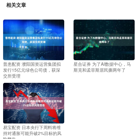
相关文章
普患配资 濮阳国资运营集团拟
星合证券 为了AI数据中心，马
发行15亿元绿色公司债，获深
斯克和孟菲斯居民撕两年了
交所受理
易宝配资 日本央行下周料将维
持对通胀可能升破2%目标的风