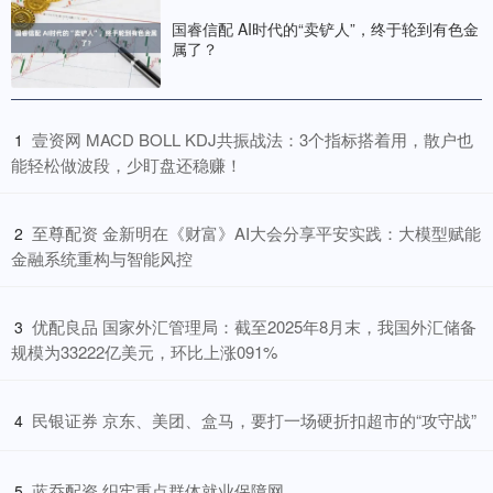
国睿信配 AI时代的“卖铲人”，终于轮到有色金
属了？
​壹资网 MACD BOLL KDJ共振战法：3个指标搭着用，散户也
1
能轻松做波段，少盯盘还稳赚！
​至尊配资 金新明在《财富》AI大会分享平安实践：大模型赋能
2
金融系统重构与智能风控
​优配良品 国家外汇管理局：截至2025年8月末，我国外汇储备
3
规模为33222亿美元，环比上涨091%
​民银证券 京东、美团、盒马，要打一场硬折扣超市的“攻守战”
4
​蓝乔配资 织牢重点群体就业保障网
5