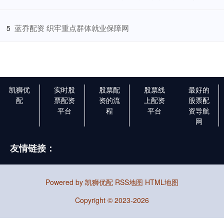
​蓝乔配资 织牢重点群体就业保障网
5
凯狮优
实时股
股票配
股票线
最好的
配
票配资
资的流
上配资
股票配
平台
程
平台
资导航
网
友情链接：
Powered by
凯狮优配
RSS地图
HTML地图
Copyright
© 2023-2026