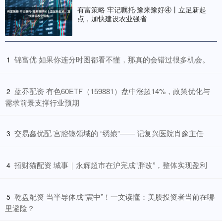
有富策略 牢记嘱托·豫来豫好④丨立足新起
点，加快建设农业强省
​锦富优 如果你连分时图都看不懂，那真的会错过很多机会。
1
​蓝乔配资 有色60ETF（159881）盘中涨超14%，政策优化与
2
需求前景支撑行业预期
​交易鑫优配 宫腔镜领域的 “绣娘”—— 记复兴医院肖豫主任
3
​招财猫配资 城事｜永辉超市在沪完成“胖改”，整体实现盈利
4
​乾盘配资 当半导体成“震中”！一文读懂：美股投资者当前在哪
5
里避险？