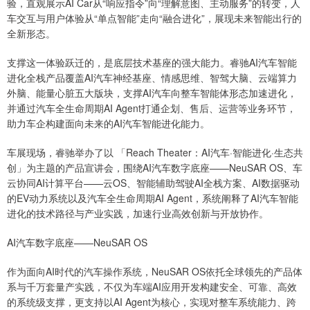
验，直观展示AI Car从“响应指令”向“理解意图、主动服务”的转变，人
车交互与用户体验从“单点智能”走向“融合进化”，展现未来智能出行的
全新形态。
支撑这一体验跃迁的，是底层技术基座的强大能力。睿驰AI汽车智能
进化全栈产品覆盖AI汽车神经基座、情感思维、智驾大脑、云端算力
外脑、能量心脏五大版块，支撑AI汽车向整车智能体形态加速进化，
并通过汽车全生命周期AI Agent打通企划、售后、运营等业务环节，
助力车企构建面向未来的AI汽车智能进化能力。
车展现场，睿驰举办了以 「Reach Theater：AI汽车·智能进化·生态共
创」为主题的产品宣讲会，围绕AI汽车数字底座——NeuSAR OS、车
云协同AI计算平台——云OS、智能辅助驾驶AI全栈方案、AI数据驱动
的EV动力系统以及汽车全生命周期AI Agent，系统阐释了AI汽车智能
进化的技术路径与产业实践，加速行业高效创新与开放协作。
AI汽车数字底座——NeuSAR OS
作为面向AI时代的汽车操作系统，NeuSAR OS依托全球领先的产品体
系与千万套量产实践，不仅为车端AI应用开发构建安全、可靠、高效
的系统级支撑，更支持以AI Agent为核心，实现对整车系统能力、跨