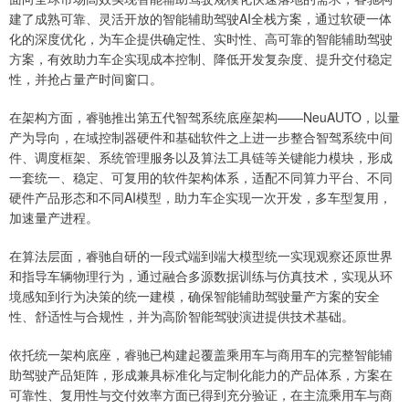
建了成熟可靠、灵活开放的智能辅助驾驶AI全栈方案，通过软硬一体
化的深度优化，为车企提供确定性、实时性、高可靠的智能辅助驾驶
方案，有效助力车企实现成本控制、降低开发复杂度、提升交付稳定
性，并抢占量产时间窗口。
在架构方面，睿驰推出第五代智驾系统底座架构——NeuAUTO，以量
产为导向，在域控制器硬件和基础软件之上进一步整合智驾系统中间
件、调度框架、系统管理服务以及算法工具链等关键能力模块，形成
一套统一、稳定、可复用的软件架构体系，适配不同算力平台、不同
硬件产品形态和不同AI模型，助力车企实现一次开发，多车型复用，
加速量产进程。
在算法层面，睿驰自研的一段式端到端大模型统一实现观察还原世界
和指导车辆物理行为，通过融合多源数据训练与仿真技术，实现从环
境感知到行为决策的统一建模，确保智能辅助驾驶量产方案的安全
性、舒适性与合规性，并为高阶智能驾驶演进提供技术基础。
依托统一架构底座，睿驰已构建起覆盖乘用车与商用车的完整智能辅
助驾驶产品矩阵，形成兼具标准化与定制化能力的产品体系，方案在
可靠性、复用性与交付效率方面已得到充分验证，在主流乘用车与商