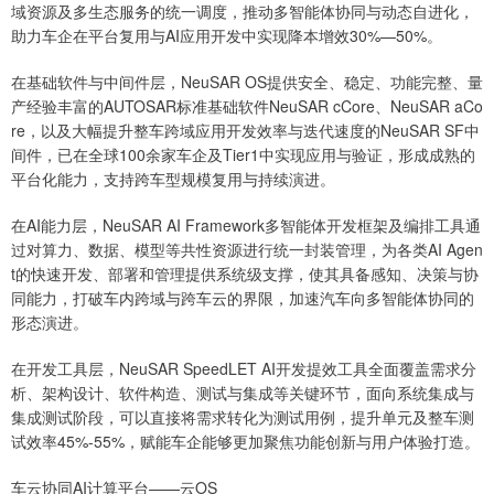
域资源及多生态服务的统一调度，推动多智能体协同与动态自进化，
助力车企在平台复用与AI应用开发中实现降本增效30%—50%。
在基础软件与中间件层，NeuSAR OS提供安全、稳定、功能完整、量
产经验丰富的AUTOSAR标准基础软件NeuSAR cCore、NeuSAR aCo
re，以及大幅提升整车跨域应用开发效率与迭代速度的NeuSAR SF中
间件，已在全球100余家车企及Tier1中实现应用与验证，形成成熟的
平台化能力，支持跨车型规模复用与持续演进。
在AI能力层，NeuSAR AI Framework多智能体开发框架及编排工具通
过对算力、数据、模型等共性资源进行统一封装管理，为各类AI Agen
t的快速开发、部署和管理提供系统级支撑，使其具备感知、决策与协
同能力，打破车内跨域与跨车云的界限，加速汽车向多智能体协同的
形态演进。
在开发工具层，NeuSAR SpeedLET AI开发提效工具全面覆盖需求分
析、架构设计、软件构造、测试与集成等关键环节，面向系统集成与
集成测试阶段，可以直接将需求转化为测试用例，提升单元及整车测
试效率45%-55%，赋能车企能够更加聚焦功能创新与用户体验打造。
车云协同AI计算平台——云OS