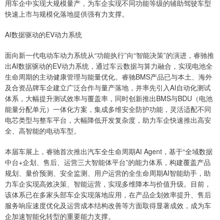
用车企中实现大规模量产，为车企实现不同功能等级的辅助驾驶车型
快速上市与规模化落地提供强有力支撑。
AI数据驱动的EV动力系统
面向新一代电动车动力系统从“功能执行”向“智能决策”的演进，睿驰推
出AI数据驱动的EV动力系统，通过车云数据与算力融合，实现电池全
生命周期的主动健康管理与能量优化。睿驰BMS产品已与本土、海外
及合资品牌车企建立广泛合作与量产落地，并率先引入AI自动化测试
体系，大幅提升测试效率与覆盖率，同时创新推出BMS与BDU（电池
能量分配单元）一体化方案，集成多维安全防护功能，灵活适配不同
电芯类型与整车平台，大幅降低开发复杂度，助力车企快速推出高安
全、高智能的电动车型。
本届车展上，睿驰首次推出汽车全生命周期AI Agent，基于“全域数据
中台+企划、售后、运营三大智能体平台”的能力体系，构建覆盖产品
规划、量价预测、安全监测、用户运营的全生命周期AI智能助手，助
力车企实现高效决策、智能运营，实现多维降本与价值升级。目前，
该体系已在多家头部车企实现落地应用，在产品企划效率提升、售后
服务响应速度优化及运营成本结构改善等方面取得显著成效，成为车
企加速智能化转型的重要能力支撑。