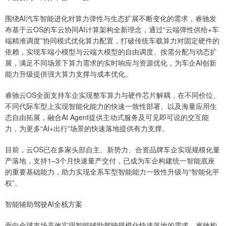
围绕AI汽车智能进化对算力弹性与生态扩展不断变化的需求，睿驰发
布基于云OS的车云协同AI计算架构全新理念，通过“云端弹性供给+车
端精准调度”协同模式优化算力配置，打破传统车载算力对固定硬件的
依赖，实现车端小模型与云端大模型的自由调度、按需分配与动态扩
展，满足不同场景下算力需求的实时响应与资源优化，为车企AI创新
能力升级提供强大算力支撑与成本优化。
睿驰云OS全面支持车企实现整车算力与硬件芯片解耦，在不同价位、
不同代际车型上实现智能化能力的快速一致性部署、以及海量应用生
态自由拓展，融合AI Agent提供主动式服务及可见即可说的交互能
力，为更多“AI+出行”场景的快速落地提供有力支撑。
目前，云OS已在多家头部自主、新势力、合资品牌车企实现规模化量
产落地，支持1–3个月快速量产交付，已成为车企构建统一智能底座
的重要基础能力，助力实现全系车型智能能力一致性升级与“智能化平
权”。
智能辅助驾驶AI全栈方案
面向全球市场高效实现智能辅助驾驶规模化快速落地的需求，睿驰构