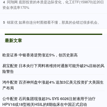
​同翔网 底部投资的本质是边际变化，化工ETF(159870)近20日
4
资金净流率170%
​锦富优 如果你连分时图都看不懂，那真的会错过很多机会。
5
最新文章
欧皇证券 中银香港逆势涨近5%，创历史新高
易宝配资 日本央行下周料将维持对通胀可能升破2%目标的风
险警告
鸿牛配资 百济神州盘中涨超4% 追加3亿美元投资扩大美国生
产布局
公牛配资 石药集团现涨超3% SYS 6026注射液用于治疗
HPV16或18型相关HSIL的Ⅱ期临床在中国正式启动