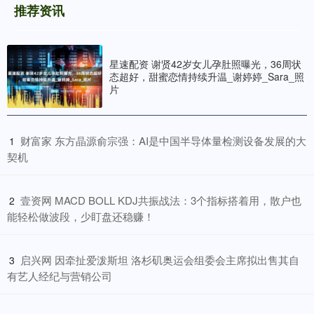
推荐资讯
星速配资 谢贤42岁女儿孕肚照曝光，36周状
态超好，甜蜜恋情持续升温_谢婷婷_Sara_照
片
​财富家 东方晶源俞宗强：AI是中国半导体量检测设备发展的大
1
契机
​壹资网 MACD BOLL KDJ共振战法：3个指标搭着用，散户也
2
能轻松做波段，少盯盘还稳赚！
​启兴网 因牵扯爱泼斯坦 洛杉矶奥运会组委会主席拟出售其自
3
有艺人经纪与营销公司