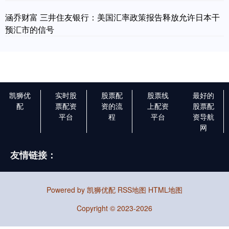
涵乔财富 三井住友银行：美国汇率政策报告释放允许日本干
预汇市的信号
凯狮优
实时股
股票配
股票线
最好的
配
票配资
资的流
上配资
股票配
平台
程
平台
资导航
网
友情链接：
Powered by
凯狮优配
RSS地图
HTML地图
Copyright
© 2023-2026