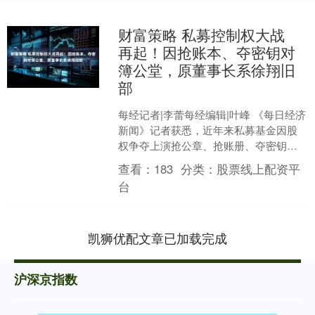
财富策略 私募控制权大战
再起！因抢账本、夺密钥对
簿公堂，原董事长系徐翔旧
部
每经记者|李蕾每经编辑|叶峰 《每日经济
新闻》记者获悉，近年来私募基金因股
权争夺上演抢公章、抢账册、夺密钥等
闹剧的现象时有出现，近日再添典型案
查看：
183
分类：
股票线上配资平
例。 据天眼查和裁....
台
凯狮优配文章已加载完成
沪深京指数