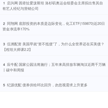
​启兴网 因牵扯爱泼斯坦 洛杉矶奥运会组委会主席拟出售其自
1
有艺人经纪与营销公司
​同翔网 底部投资的本质是边际变化，化工ETF(159870)近20日
2
资金净流率170%
​伍洲配资 美国早就“资不抵债”了，为什么全世界还在买美债？
3
【程坦大师课2.2】
​应牛配 国家公园法将施行；五年来高排放车辆淘汰近两千万辆
4
丨碳中和周报
​纪源优配 债券供给环比回升，勿忽视需求上升更多
5