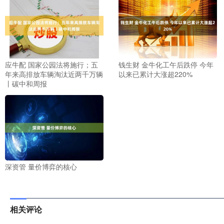
应牛配 国家公园法将施行；五
钱生财 金牛化工午后跌停 今年
年来高排放车辆淘汰近两千万辆
以来已累计大涨超220%
丨碳中和周报
深资管 量价博弈的核心
相关评论