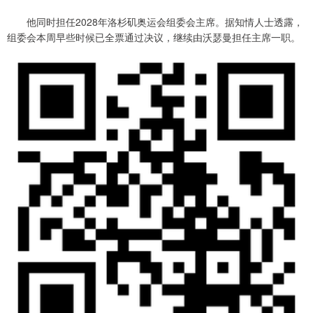
他同时担任2028年洛杉矶奥运会组委会主席。据知情人士透露，
组委会本周早些时候已全票通过决议，继续由沃瑟曼担任主席一职。