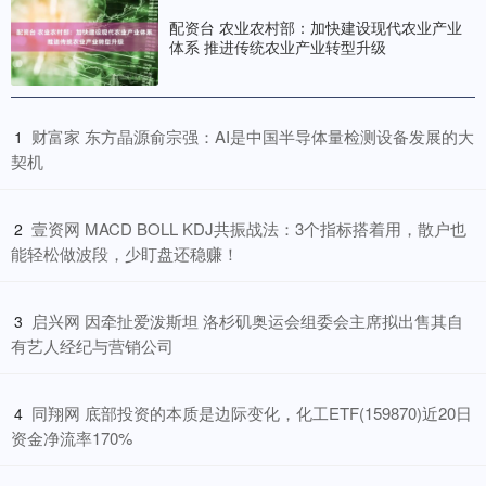
配资台 农业农村部：加快建设现代农业产业
体系 推进传统农业产业转型升级
​财富家 东方晶源俞宗强：AI是中国半导体量检测设备发展的大
1
契机
​壹资网 MACD BOLL KDJ共振战法：3个指标搭着用，散户也
2
能轻松做波段，少盯盘还稳赚！
​启兴网 因牵扯爱泼斯坦 洛杉矶奥运会组委会主席拟出售其自
3
有艺人经纪与营销公司
​同翔网 底部投资的本质是边际变化，化工ETF(159870)近20日
4
资金净流率170%