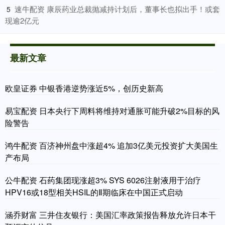
​速牛配资 康辰药业总裁抛减持计划后，董事长也拟出手！或套
5
现逾2亿元
最新文章
欧皇证券 中银香港逆势涨近5%，创历史新高
易宝配资 日本央行下周料将维持对通胀可能升破2%目标的风
险警告
鸿牛配资 百济神州盘中涨超4% 追加3亿美元投资扩大美国生
产布局
公牛配资 石药集团现涨超3% SYS 6026注射液用于治疗
HPV16或18型相关HSIL的Ⅱ期临床在中国正式启动
涵乔财富 三井住友银行：美国汇率政策报告释放允许日本干