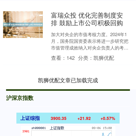
富瑞众投 优化完善制度安
排 鼓励上市公司积极回购
加大对央企的市值考核力度。2024年1
月，国务院国资委表示将进一步研究把
市值管理成效纳入对央企负责人的考
核。建议考核体系中给予市值管理成效
查看：
142
分类：
凯狮优配
较大权重，以鼓励央企重....
凯狮优配文章已加载完成
沪深京指数
上证综指
3900.35
+21.92
+0.57%