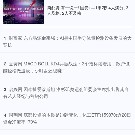
简配资 有一说一! 国安1—1申花! 4人满分, 3
人及格, 2人不及格!
​财富家 东方晶源俞宗强：AI是中国半导体量检测设备发展的大
1
契机
​壹资网 MACD BOLL KDJ共振战法：3个指标搭着用，散户也
2
能轻松做波段，少盯盘还稳赚！
​启兴网 因牵扯爱泼斯坦 洛杉矶奥运会组委会主席拟出售其自
3
有艺人经纪与营销公司
​同翔网 底部投资的本质是边际变化，化工ETF(159870)近20日
4
资金净流率170%