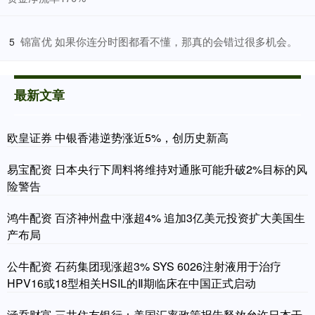
​锦富优 如果你连分时图都看不懂，那真的会错过很多机会。
5
最新文章
欧皇证券 中银香港逆势涨近5%，创历史新高
易宝配资 日本央行下周料将维持对通胀可能升破2%目标的风
险警告
鸿牛配资 百济神州盘中涨超4% 追加3亿美元投资扩大美国生
产布局
公牛配资 石药集团现涨超3% SYS 6026注射液用于治疗
HPV16或18型相关HSIL的Ⅱ期临床在中国正式启动
涵乔财富 三井住友银行：美国汇率政策报告释放允许日本干