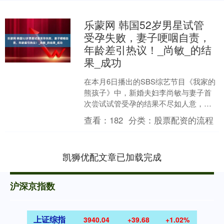
乐蒙网 韩国52岁男星试管
受孕失败，妻子哽咽自责，
年龄差引热议！_尚敏_的结
果_成功
在本月6日播出的SBS综艺节目《我家的
熊孩子》中，新婚夫妇李尚敏与妻子首
次尝试试管受孕的结果不尽如人意，这
一情景在节目中曝光。医生向他们传达
查看：
182
分类：
股票配资的流程
了令人失望的消息：“....
凯狮优配文章已加载完成
沪深京指数
上证综指
3940.04
+39.68
+1.02%