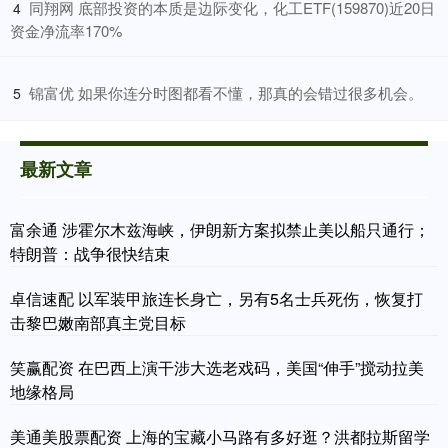
​同翔网 底部投资的本质是边际变化，化工ETF(159870)近20日
4
资金净流率170%
​锦富优 如果你连分时图都看不懂，那真的会错过很多机会。
5
最新文章
富余通 涉霍尔木兹海峡，伊朗新方案拟禁止美以船只通行；
特朗普：战争很快结束
卓信速配 以军装甲旅连长身亡，另有5名士兵死伤，恢复打
击黎巴嫩南部真主党目标
笑赢配资 在巴西上演干涉大选老戏码，美国“伸手”搅动拉美
地缘格局
美通美股票配资 上海的宝藏小马路有多好逛？洪都拉斯留学