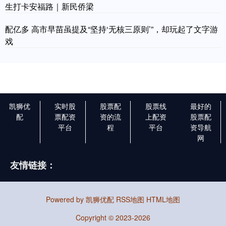
生打卡安福路｜新民侨梁
配亿多 高市早苗虽提及“坚持‘无核三原则’”，却玩起了文字游
戏
凯狮优
实时股
股票配
股票线
最好的
配
票配资
资的流
上配资
股票配
平台
程
平台
资导航
网
友情链接：
Powered by
凯狮优配
RSS地图
HTML地图
Copyright
© 2023-2026