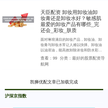
天臣配资 卸妆用卸妆油卸
妆膏还是卸妆水好？敏感肌
最爱的卸妆产品有哪些_完
还会_彩妆_肤质
面对琳琅满目的卸妆产品，卸妆油、卸
妆膏与卸妆水常让人难以抉择。卸妆油
以油溶油，能高效卸除浓妆和防水彩
妆，乳化后易冲洗，但部分人可能觉得
查看：
99
分类：
最好的股票配资导
油腻。卸妆膏质地浓稠，在溶....
航网
凯狮优配文章已加载完成
沪深京指数