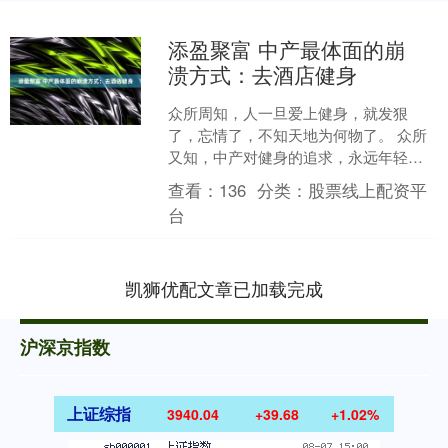
添盈聚富 中产最体面的崩
溃方式：去酒店健身
众所周知，人一旦爱上健身，就发狠
了，忘情了，不知天地为何物了。 众所
又知，中产对健身的追求，永远年轻，
永远下一站—— 重要的不是肌肉，而是
查看：
136
分类：
股票线上配资平
展示肌肉的场景。 而在....
台
凯狮优配文章已加载完成
沪深京指数
上证综指
3940.04
+39.68
+1.02%