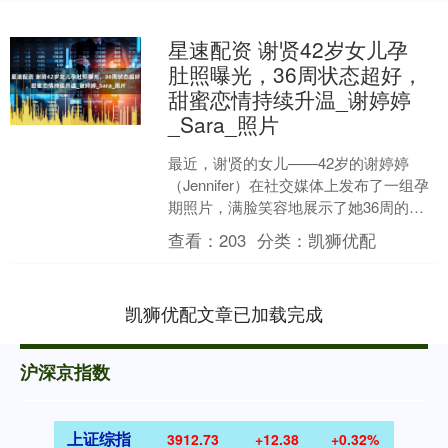
星速配资 谢贤42岁女儿孕
肚照曝光，36周状态超好，
甜蜜恋情持续升温_谢婷婷
_Sara_照片
最近，谢贤的女儿——42岁的谢婷婷
（Jennifer）在社交媒体上发布了一组孕
期照片，满脸笑容地展示了她36周的孕
肚。她身穿简约的运动背心和短裤，侧
查看：
203
分类：
凯狮优配
身自拍的样子....
凯狮优配文章已加载完成
沪深京指数
上证综指
3912.73
+12.38
+0.32%