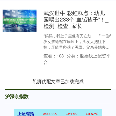
武汉世牛 彩虹糕点：幼儿
园喂出233个“血铅孩子”！_
检测_检查_家长
“妈妈，我肚子里像有刀在划……” 一位6
岁女孩蜷缩在病床上，头发大把往下
掉，牙缝里爬满了黑线。父亲带她去医
院时，还以为只是普通的肠胃不舒服。
查看：
103
分类：
股票线上配资平
血铅值284.9微....
台
凯狮优配文章已加载完成
沪深京指数
上证综指
3900.35
+21.92
+0.57%