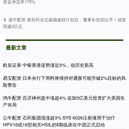
资金净流率170%
​速牛配资 康辰药业总裁抛减持计划后，董事长也拟出手！或套
5
现逾2亿元
最新文章
欧皇证券 中银香港逆势涨近5%，创历史新高
易宝配资 日本央行下周料将维持对通胀可能升破2%目标的风
险警告
鸿牛配资 百济神州盘中涨超4% 追加3亿美元投资扩大美国生
产布局
公牛配资 石药集团现涨超3% SYS 6026注射液用于治疗
HPV16或18型相关HSIL的Ⅱ期临床在中国正式启动