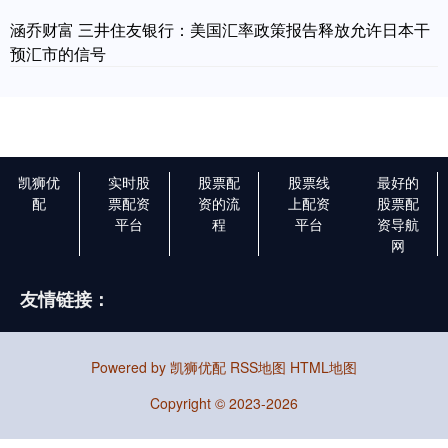
涵乔财富 三井住友银行：美国汇率政策报告释放允许日本干
预汇市的信号
凯狮优
实时股
股票配
股票线
最好的
配
票配资
资的流
上配资
股票配
平台
程
平台
资导航
网
友情链接：
Powered by
凯狮优配
RSS地图
HTML地图
Copyright
© 2023-2026