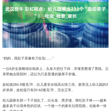
“妈妈，我肚子里像有刀在划……”
一位6岁女孩蜷缩在病床上，头发大把往下掉，牙缝里爬满了黑线。父
亲带她去医院时，还以为只是普通的肠胃不舒服。
血铅值284.9微克/升，比儿童安全线高出快三倍。家里没上幼儿园的3
岁弟弟，血铅值只有20.62微克/升，完全正常。
幼儿园家长群一下子就乱了。白头发、黑牙缝、呕吐肚子疼——越来
越多孩子出现奇怪的症状。一个接一个的家长往医院跑，化验单一张
接一张地出来。