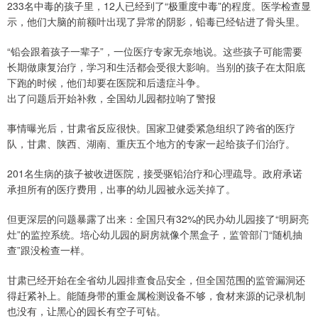
233名中毒的孩子里，12人已经到了“极重度中毒”的程度。医学检查显
示，他们大脑的前额叶出现了异常的阴影，铅毒已经钻进了骨头里。
“铅会跟着孩子一辈子”，一位医疗专家无奈地说。这些孩子可能需要
长期做康复治疗，学习和生活都会受很大影响。当别的孩子在太阳底
下跑的时候，他们却要在医院和后遗症斗争。
出了问题后开始补救，全国幼儿园都拉响了警报
事情曝光后，甘肃省反应很快。国家卫健委紧急组织了跨省的医疗
队，甘肃、陕西、湖南、重庆五个地方的专家一起给孩子们治疗。
201名生病的孩子被收进医院，接受驱铅治疗和心理疏导。政府承诺
承担所有的医疗费用，出事的幼儿园被永远关掉了。
但更深层的问题暴露了出来：全国只有32%的民办幼儿园接了“明厨亮
灶”的监控系统。培心幼儿园的厨房就像个黑盒子，监管部门“随机抽
查”跟没检查一样。
甘肃已经开始在全省幼儿园排查食品安全，但全国范围的监管漏洞还
得赶紧补上。能随身带的重金属检测设备不够，食材来源的记录机制
也没有，让黑心的园长有空子可钻。