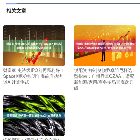
相关文章
财富家 史诗级IPO前再释利好！
悦配资 抑制侧倾乔卓阻尼杆选
SpaceX据称拟明年底前启动轨
型指南：广州乔卓QZAA，适配
道AI计算测试
新能源/家用/商务多场景底盘升
级
添盈聚富 中产最体面的崩溃方