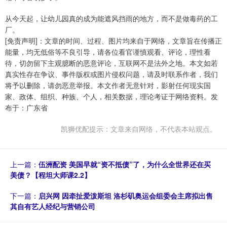
从今天起，让幼儿园真的成为能遮风挡雨的地方，而不是做毒药的工
厂。
[免责声明]：文章的时间、过程、图片均来自于网络，文章旨在传播正
能量，均无低俗等不良引导，请各位看官谨慎观看、评论，理性看
待，切勿留下主观臆断的恶意评论，互联网不是法外之地。本文如若
真实性存在争议、事件版权或图片侵权问题，请及时联系作者，我们
将予以删除，请勿恶意举报。本文作者无意针对，影射任何现实国
家、政体、组织、种族、个人，相关数据，理论考证于网络资料。发
布于：广东省
凯狮优配提示：文章来自网络，不代表本站观点。
上一篇：
伍洲配资 美国早就“资不抵债”了，为什么全世界还在买
美债？【程坦大师课2.2】
下一篇：
启兴网 因牵扯爱泼斯坦 洛杉矶奥运会组委会主席拟出售
其自有艺人经纪与营销公司