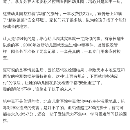
道了。李某芳在天水麦积区控制着四所幼儿园，培心只是其中一所。
这些幼儿园都打着“高端”的旗号，一年收费快2万元，宣传册上印满
了“精致饭菜”“安全环境”。家长们花了很多钱，以为给孩子找了个能好
好成长的地方。
让人觉得讽刺的是，培心幼儿园其实早就干过类似的事。有家长翻出
以前的事，2006年这所幼儿园就发生过铅中毒事件。监管跟没管一
样，园长甚至准备了两套记录：一套是真的，一套专门用来应付检
查。
更可恨的是事情发生后，园长还想改检测结果，导致天水本地医院和
西安的检测数据差得特别多。这种“上面有规定，下面就想办法应
付”的做法，让她的幼儿园在多次检查中都“安全通过”了。
毒的影响消不掉，谁偷走了孩子的未来？
铅中毒不是普通的病。北京儿童医院中毒救治中心主任沉重地说：铅
毒对神经造成的伤害，是好不了的。血铅值超过300的孩子，智商可
能会永久少5-7分，还会一辈子受注意力不集中、学习困难等问题的困
扰。