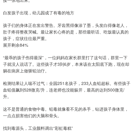
白发孩子出现，幼儿园成了有毒的地方
孩子们的身体正在发出警告。牙齿黑得像涂了墨，头发白得像老人，
肚子疼得整夜哭喊。最让家长心疼的是，那些最听话、吃饭最认真的
孩子，症状往往最严重。
展开剩余84%
“最乖的孩子伤得最深”，一位妈妈在家长群里打了这句话，群里一下
子就没人说话了。这些孩子才3到6岁，本来该在太阳底下跑，现在却
躺在病床上做驱铅治疗。
检测结果让人喘不过气：全园251名孩子，233人血铅超标。有些孩子
血铅值飙到528微克/升，连老师也没能躲开，最高的达到500微克/
升。
这不是普通的食物中毒。铅毒就像看不见的杀手，钻进孩子身体里，
一点点损害他们的大脑和骨头。
找到毒源头，工业颜料调出“彩虹毒糕”