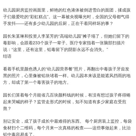
幼儿园厨房监控画面里，鲜艳的红色液体被倒进雪白的面团，揉成孩
子们最爱吃的“彩虹糕点”。这一幕被央视曝光时，全国的父母都气得
手发抖——还有多少幼儿园的后厨，正在干着同样坏的事？
园长朱某琳和投资人李某芳的“高端幼儿园”摊子塌了，但她们留下的
毒影响，会跟着233个孩子一辈子。医疗专家指着一张脑部扫描片
说：“这里，还有这里，铅毒留下的阴影永远不会消失。”
结语
看着手机里颜色诱人的“幼儿园营养餐”照片，再翻出中毒孩子牙齿发
黑的照片，心里像被铅块堵着一样。幼儿园本来该是能遮风挡雨的地
方，却成了第一个毒害孩子的地方。
园长们算着每个月能省几百块颜料钱的时候，有没有想过孩子疼得蜷
起来哭喊的样子？监管走形式的时候，知不知道有多少家庭在受煎
熬？
别让安全，成了孩子成长中最难得的东西。 每个厨房装上监控，每袋
食材扫个二维码，每个月来一次真格的检查——这些事做起来，比治
铅中毒容易多了。