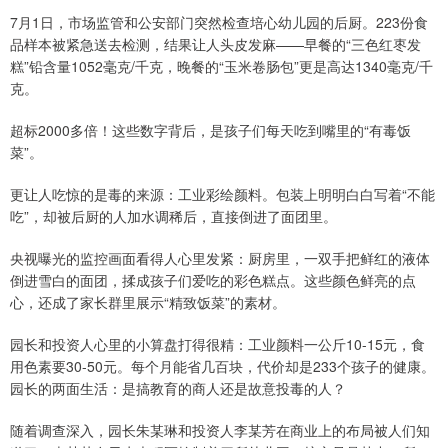
7月1日，市场监管和公安部门突然检查培心幼儿园的后厨。223份食
品样本被紧急送去检测，结果让人头皮发麻——早餐的“三色红枣发
糕”铅含量1052毫克/千克，晚餐的“玉米卷肠包”更是高达1340毫克/千
克。
超标2000多倍！这些数字背后，是孩子们每天吃到嘴里的“有毒饭
菜”。
更让人吃惊的是毒的来源：工业彩绘颜料。包装上明明白白写着“不能
吃”，却被后厨的人加水调稀后，直接倒进了面团里。
央视曝光的监控画面看得人心里发紧：厨房里，一双手把鲜红的液体
倒进雪白的面团，揉成孩子们爱吃的彩色糕点。这些颜色鲜亮的点
心，还成了家长群里展示“精致饭菜”的素材。
园长和投资人心里的小算盘打得很精：工业颜料一公斤10-15元，食
用色素要30-50元。每个月能省几百块，代价却是233个孩子的健康。
园长的两面生活：是搞教育的商人还是故意投毒的人？
随着调查深入，园长朱某琳和投资人李某芳在商业上的布局被人们知