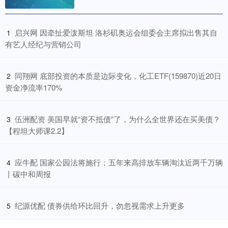
​启兴网 因牵扯爱泼斯坦 洛杉矶奥运会组委会主席拟出售其自
1
有艺人经纪与营销公司
​同翔网 底部投资的本质是边际变化，化工ETF(159870)近20日
2
资金净流率170%
​伍洲配资 美国早就“资不抵债”了，为什么全世界还在买美债？
3
【程坦大师课2.2】
​应牛配 国家公园法将施行；五年来高排放车辆淘汰近两千万辆
4
丨碳中和周报
​纪源优配 债券供给环比回升，勿忽视需求上升更多
5