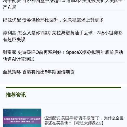
鸿牛配资 百济神州盘中涨超4% 追加3亿美元投资扩大美国生
产布局
纪源优配 债券供给环比回升，勿忽视需求上升更多
添利富 怎么又是你?穆斯莱拉离谱黄油手丢球，3场小组赛都
有超巨失误
财富家 史诗级IPO前再释利好！SpaceX据称拟明年底前启动
轨道AI计算测试
至慧策略 香港将推出5年期国债期货
推荐资讯
伍洲配资 美国早就“资不抵债”了，为什么全世
界还在买美债？【程坦大师课2.2】