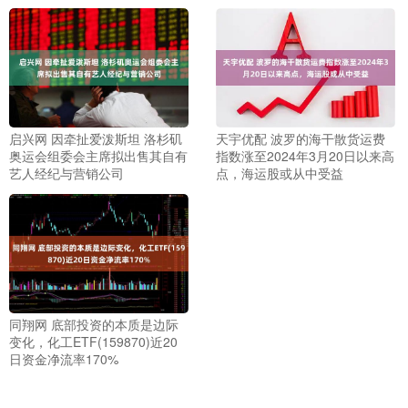
启兴网 因牵扯爱泼斯坦 洛杉矶
天宇优配 波罗的海干散货运费
奥运会组委会主席拟出售其自有
指数涨至2024年3月20日以来高
艺人经纪与营销公司
点，海运股或从中受益
同翔网 底部投资的本质是边际
变化，化工ETF(159870)近20
日资金净流率170%