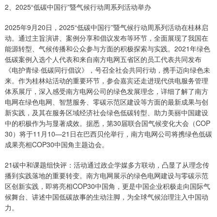
2、2025“低碳中国行”暨气候行动周系列活动举办
2025年9月20日，2025“低碳中国行”暨气候行动周系列活动在桂林启
动。通过主旨演讲、案例分享和倡议发布等环节，全面展现了我国在
能源转型、气候传播和公众参与方面的积极探索与实践。2021年绿色
低碳案例入选个人代表和来自南方电网五省区的员工代表共同发布
《电护青绿·低碳同行倡议》，号召全社会共同行动，携手迈向绿色未
来。作为桂林站活动的重要环节，参会嘉宾还走进现代供电服务管理
体系展厅，深入感受南方电网公司的绿色发展理念，详细了解了南方
电网在绿色电网、智慧服务、零碳示范区建设等方面的最新成果与创
新实践，及其在服务区域经济社会绿色低碳转型、助力美丽中国建设
中的积极作为与显著成效。据悉，第30届联合国气候变化大会（COP
30）将于11月10—21日在巴西贝伦举行，南方电网公司将携绿色低碳
成果亮相COP30中国角主题边会。
21碳中和课题组快评：活动通过政企学媒多方联动，凸显了从理念传
播到实践落地的重要转变。南方电网展示的绿色电网建设与零碳示范
区创新实践，即将亮相COP30中国角，更是中国企业积极走向国际气
候舞台、讲述中国低碳故事的生动注脚，为全球气候治理注入中国动
力。