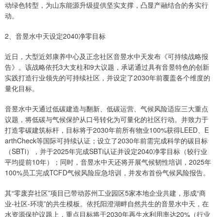
动绿色转型，为山东能源升级提供坚实支撑，凸显产融结合的务实行
动。
2、音昱水中天设定2040净零目标
近日，大型近郊康养中心及正念社区音昱水中天发布《可持续战略报
告》。该战略依托3大支柱和9大议题，承诺通过具有音昱特色的创新
实践打造行业领先的可持续社区，并设定了2030年前覆盖各个维度的
量化目标。
音昱水中天通过低碳建造与翻新、低碳运营、气候风险适应三大重点
议题，将低碳与气候保护从口号转化为可量化的社区行动。并致力于
打造零碳建筑标杆，目标将于2030年前所有物业100%获得LEED、E
arthCheck等国际可持续认证；设立了2030年前需完成科学的碳目标
（SBTi），并于2025年完成SBTi认证并设定2040净零目标（较行业
平均提前10年）；同时，音昱水中天还将开展气候韧性培训，2025年
100%员工完成TCFD气候风险应急培训，并发布首份气候风险报告。
其“零废弃社区”项目已带动苏州工业园区5家本地企业共建，形成“商
业-社区-环境”的共生模板。依托阳澄湖畔自然共生的音昱水中天，在
水资源保护议题上，重点目标将于2030年再生水利用率达20%（行业