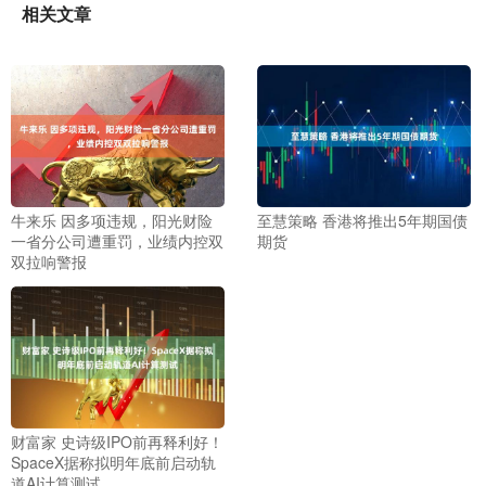
相关文章
牛来乐 因多项违规，阳光财险
至慧策略 香港将推出5年期国债
一省分公司遭重罚，业绩内控双
期货
双拉响警报
财富家 史诗级IPO前再释利好！
SpaceX据称拟明年底前启动轨
道AI计算测试