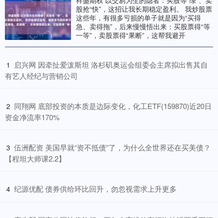
祥盛期权 以交易为生的隐者：买股等“绿”、卖
股抢“快”，这招让我长期稳定盈利。 我炒股票
这些年，有很多亏损的单子就是因为“买得
急、卖得拖”，后来慢慢悟出来：买股票得“等
一等”，卖股票得“果断”，这帮我避开
​启兴网 因牵扯爱泼斯坦 洛杉矶奥运会组委会主席拟出售其自
1
有艺人经纪与营销公司
​同翔网 底部投资的本质是边际变化，化工ETF(159870)近20日
2
资金净流率170%
​伍洲配资 美国早就“资不抵债”了，为什么全世界还在买美债？
3
【程坦大师课2.2】
​纪源优配 债券供给环比回升，勿忽视需求上升更多
4