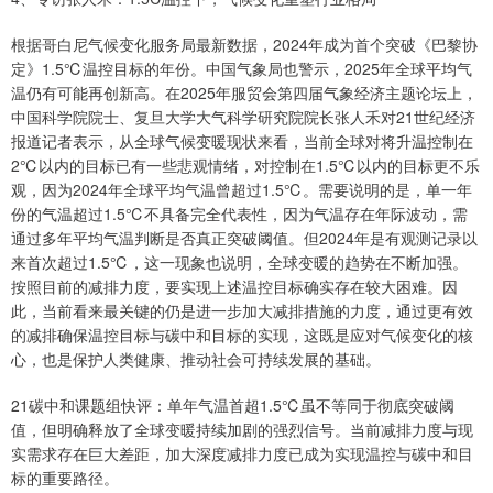
根据哥白尼气候变化服务局最新数据，2024年成为首个突破《巴黎协
定》1.5℃温控目标的年份。中国气象局也警示，2025年全球平均气
温仍有可能再创新高。在2025年服贸会第四届气象经济主题论坛上，
中国科学院院士、复旦大学大气科学研究院院长张人禾对21世纪经济
报道记者表示，从全球气候变暖现状来看，当前全球对将升温控制在
2℃以内的目标已有一些悲观情绪，对控制在1.5℃以内的目标更不乐
观，因为2024年全球平均气温曾超过1.5℃。需要说明的是，单一年
份的气温超过1.5℃不具备完全代表性，因为气温存在年际波动，需
通过多年平均气温判断是否真正突破阈值。但2024年是有观测记录以
来首次超过1.5℃，这一现象也说明，全球变暖的趋势在不断加强。
按照目前的减排力度，要实现上述温控目标确实存在较大困难。因
此，当前看来最关键的仍是进一步加大减排措施的力度，通过更有效
的减排确保温控目标与碳中和目标的实现，这既是应对气候变化的核
心，也是保护人类健康、推动社会可持续发展的基础。
21碳中和课题组快评：单年气温首超1.5℃虽不等同于彻底突破阈
值，但明确释放了全球变暖持续加剧的强烈信号。当前减排力度与现
实需求存在巨大差距，加大深度减排力度已成为实现温控与碳中和目
标的重要路径。