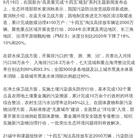
9月19日，在国新办“高质量完成‘十四五’规划”系列主题新闻发布会
上，生态环境部部长黄润秋表示，我国污染防治攻坚战取得新成效。
黄润秋介绍，在蓝天保卫战方面，因地制宜推进北方地区清洁取暖改
造，累计完成散煤治理4100万户；“十四五”淘汰高排放车辆近2000万
辆。聚焦重点区域开展攻坚行动，2024年京津冀及周边地区、长三角
地区、汾渭平原细颗粒物（PM2.5）浓度分别比2020年下降了18%、
10%和20%。
在碧水保卫战方面，开展排污口的“查、测、溯、治”，共查出入河排
污口36万余个、入海排污口6.3万余个，七大流域和重点海湾整治完成
率分别达到90%和93.3%；全国3000多条地级及以上城市黑臭水体基
本消除，县级城市黑臭水体消除比例超过90%。
在净土保卫战方面，实施土壤污染源头防控行动，基本完成132个重
点县农用地土壤重金属的污染溯源，累计完成10万余个行政村的环境
综合整治，农村生活污水治理率达到45%以上。在固体废物和新污染
物治理方面，高标准推进“无废城市”建设，全面禁止“洋垃圾”入境，部
署开展非法倾倒处置固体废物、重金属环境安全隐患专项整治，组织
实施新污染物治理行动，一批突出生态环境问题得到有效解决。
21碳中和课题组快评：“十四五”淘汰高排放车近2000万辆，污染防治