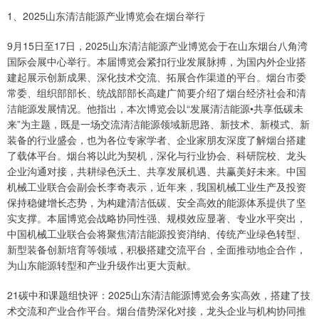
1、2025山东清洁能源产业博览会在烟台举行
9月15日至17日，2025山东清洁能源产业博览会于在山东烟台八角湾
国际会展中心举行。本届博览会紧扣行业发展脉搏，为国内外企业搭
建起展示创新成果、深化技术交流、拓展合作渠道的平台。烟台市委
常委、组织部部长、统战部部长高建广简要介绍了烟台经济社会和清
洁能源发展情况。他指出，本次博览会以“发展清洁能源•共享低碳未
来”为主题，既是一场交流清洁能源领域新思路、新技术、新模式、新
装备的行业盛会，也为各位专家学者、企业家朋友深度了解烟台搭建
了载体平台。烟台将以此为契机，深化与行业协会、科研院校、龙头
企业沟通对接，共耕绿色沃土、共享发展机遇、共赢美好未来。中国
机械工业联合会副会长李奇表示，近年来，我国机械工业生产及投资
保持稳健增长态势，为构建清洁低碳、安全高效的能源体系提供了坚
实支撑。本届博览会战略协同性强、规模效应显著、专业水平突出，
中国机械工业联合会将聚焦清洁能源投资消纳、传统产业绿色转型、
新型装备创新培育等领域，积极搭建交流平台，全面推动地企合作，
为山东能源转型和产业升级作出更大贡献。
21碳中和课题组快评：2025山东清洁能源博览会务实高效，搭建了技
术交流和产业合作平台。烟台借势深化对接，龙头企业与机构协同推