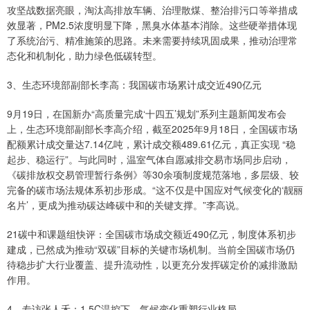
攻坚战数据亮眼，淘汰高排放车辆、治理散煤、整治排污口等举措成
效显著，PM2.5浓度明显下降，黑臭水体基本消除。这些硬举措体现
了系统治污、精准施策的思路。未来需要持续巩固成果，推动治理常
态化和机制化，助力绿色低碳转型。
3、生态环境部副部长李高：我国碳市场累计成交近490亿元
9月19日，在国新办“高质量完成‘十四五’规划”系列主题新闻发布会
上，生态环境部副部长李高介绍，截至2025年9月18日，全国碳市场
配额累计成交量达7.14亿吨，累计成交额489.61亿元，真正实现 “稳
起步、稳运行”。与此同时，温室气体自愿减排交易市场同步启动，
《碳排放权交易管理暂行条例》等30余项制度规范落地，多层级、较
完备的碳市场法规体系初步形成。“这不仅是中国应对气候变化的‘靓丽
名片’，更成为推动碳达峰碳中和的关键支撑。”李高说。
21碳中和课题组快评：全国碳市场成交额近490亿元，制度体系初步
建成，已然成为推动“双碳”目标的关键市场机制。当前全国碳市场仍
待稳步扩大行业覆盖、提升流动性，以更充分发挥碳定价的减排激励
作用。
4、专访张人禾：1.5C温控下，气候变化重塑行业格局