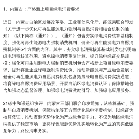
1、内蒙古：严格新上项目绿电消费要求
近日，内蒙古自治区发展改革委、工业和信息化厅、能源局联合印发
《关于进一步优化可再生能源电力强制与自愿消费相结合机制的通
知》（以下简称《通知》）。《通知》包含夯实绿电消费核算基础制
度、强化可再生能源电力强制消费机制、健全可再生能源电力自愿消
费机制等5个方面的内容。其中，夯实绿电消费核算基础制度包括明确
绿电消费核算范围、避免绿电消费重复计算、提升绿电绿证交易规
模；强化可再生能源电力强制消费机制包含严格新上项目绿电消费要
求、提升存量企业绿电强制消费比例、推动新能源与产业融合发展；
健全可再生能源电力自愿消费机制包含拓展绿电自愿消费实践通道、
培育绿电自愿消费应用场景、开展自治区绿电消费认证；保障措施包
含加强动态监督管理、加强绿电消费激励引导、加强绿电应用服务。
21碳中和课题组快评：内蒙古三部门联合印发通知，从核算基础、强
制与自愿消费机制、保障措施等五方面优化绿电消费机制。以绿证为
核算凭证，推动资源优势转化为产业绿色竞争力。不仅为地区绿电消
纳提供了稳定市场，更将绿色能源优势扎实地转化为产业的真实低碳
竞争力，路径清晰务实。