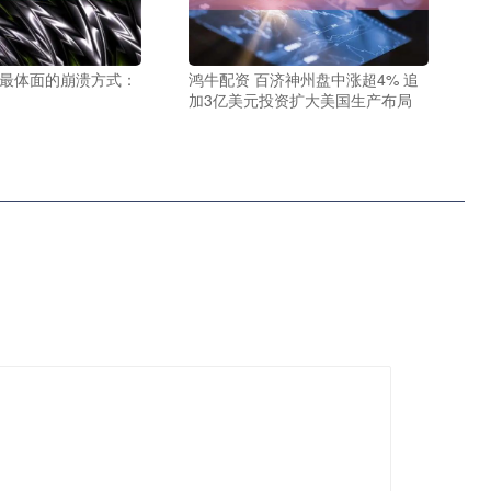
产最体面的崩溃方式：
鸿牛配资 百济神州盘中涨超4% 追
加3亿美元投资扩大美国生产布局