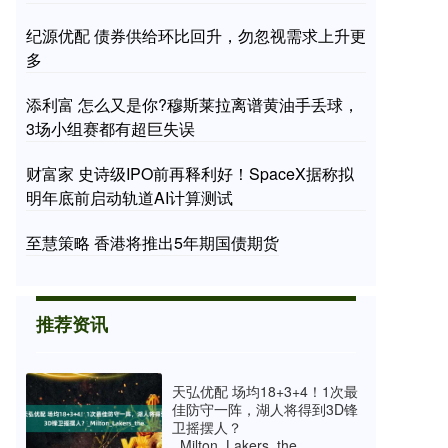
纪源优配 债券供给环比回升，勿忽视需求上升更
多
添利富 怎么又是你?穆斯莱拉离谱黄油手丢球，
3场小组赛都有超巨失误
财富家 史诗级IPO前再释利好！SpaceX据称拟
明年底前启动轨道AI计算测试
至慧策略 香港将推出5年期国债期货
推荐资讯
天弘优配 场均18+3+4！1次最
佳防守一阵，湖人将得到3D锋
卫摇摆人？
_Milton_Lakers_the