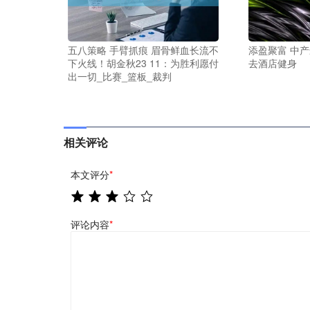
五八策略 手臂抓痕 眉骨鲜血长流不
添盈聚富 中
下火线！胡金秋23 11：为胜利愿付
去酒店健身
出一切_比赛_篮板_裁判
相关评论
本文评分
*
评论内容
*